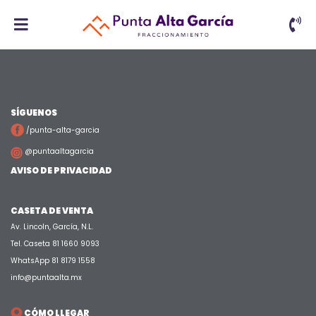
SÍGUENOS
/punta-alta-garcia
@puntaaltagarcia
AVISO DE PRIVACIDAD
CASETA DE VENTA
Av. Lincoln, García, N.L.
Tel. Caseta 81 1660 9093
WhatsApp 81 8179 1558
info@puntaalta.mx
CÓMO LLEGAR