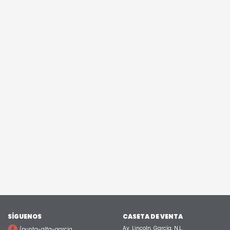
SÍGUENOS
CASETA DE VENTA
Av. Lincoln, García, N.L.
/punta-alta-garcia