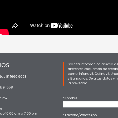
NOS
Solicita información acerca de
diferentes esquemas de crédito
como: Infonavit, Cofinavit, Una
tas 81 1660 9093
y Bancarios. Deja tus datos 
la brevedad.
179 1558
a.mx
*Nombre
ta
go 10:00 am a 7:00 pm
*Teléfono/WhatsApp