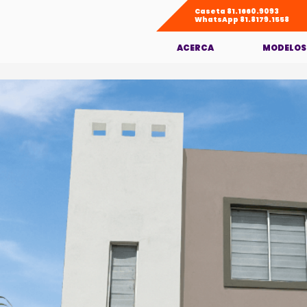
Caseta 81.1660.9093
WhatsApp
81.8179.1558
ACERCA
MODELOS
KENIA PLUS
MODELO KEN
MODELO DENA