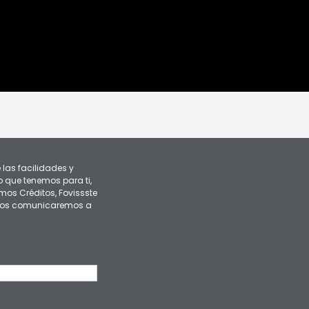
 las facilidades y
 que tenemos para ti,
mos Créditos, Fovissste
y nos comunicaremos a